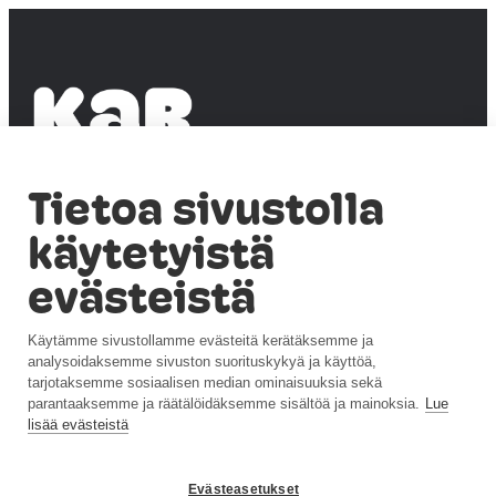
Tietoa sivustolla
KANSALAISTIEDETTÄ
käytetyistä
ARKIYMPÄRISTÖSTÄ
evästeistä
Saavutettavu
usseloste
Käytämme sivustollamme evästeitä kerätäksemme ja
Tietosuojailm
oitus (syke.fi)
analysoidaksemme sivuston suorituskykyä ja käyttöä,
Evästeasetuks
tarjotaksemme sosiaalisen median ominaisuuksia sekä
et
parantaaksemme ja räätälöidäksemme sisältöä ja mainoksia.
Lue
lisää evästeistä
Evästeasetukset