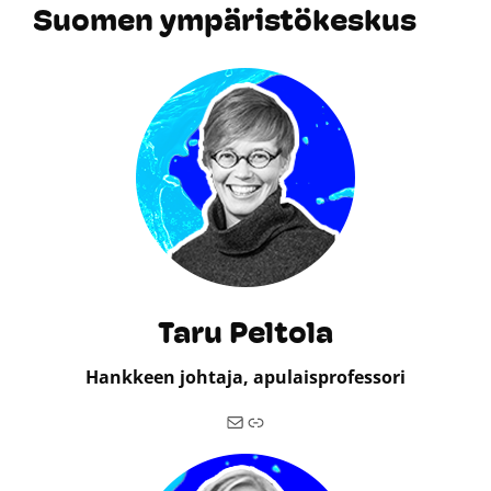
Suomen ympäristökeskus
Taru Peltola
Hankkeen johtaja, apulaisprofessori
Sähköposti
Taru Peltolan asiantuntijasivu syke.fissä