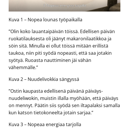
3 Nopeaa energiaa tarjolla
Kuva 1 – Nopea lounas työpaikalla
”Olin koko lauantaipäivän töissä. Edellisen päivän
ruokatilauksesta oli jäänyt makaronilaatikkoa ja
söin sitä. Minulla ei ollut töissä mitään erillistä
taukoa, niin piti syödä nopeasti, että saa jotakin
syötyä. Ruoasta nauttiminen jäi vähän
vähemmälle.”
Kuva 2 – Nuudelivokkia sängyssä
”Ostin kaupasta edellisenä päivänä päiväys-
nuudeliwokin, muistin illalla myöhään, että päiväys
on mennyt. Päätin siis syödä sen iltapalaksi samalla
kun katson tietokoneelta jotain sarjaa.”
Kuva 3 – Nopeaa energiaa tarjolla