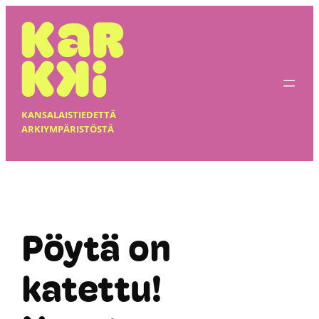
Siirry
sisältöön
KANSALAISTIEDETTÄ
ARKIYMPÄRISTÖSTÄ
Pöytä on
katettu!