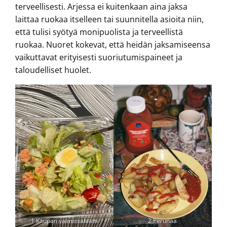
terveellisesti. Arjessa ei kuitenkaan aina jaksa
laittaa ruokaa itselleen tai suunnitella asioita niin,
että tulisi syötyä monipuolista ja terveellistä
ruokaa. Nuoret kokevat, että heidän jaksamiseensa
vaikuttavat erityisesti suoriutumispaineet ja
taloudelliset huolet.
1 Kaupan valmissalaatti
2 Perunaa