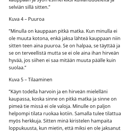
selviän sillä sitten.”
Kuva 4 – Puuroa
”Minulla on kauppaan pitkä matka. Kun minulla ei
ole muuta kotona, enkä jaksa lähteä kauppaan niin
sitten teen aina puuroa. Se on halpaa, se täyttää ja
se on terveellistä mutta se ei ole aina ihan hirveän
hyvää, jos siihen ei saa mitään muuta päälle kuin
suolaa.”
Kuva 5 – Tilaaminen
”Käyn todella harvoin ja en hirveän mielelläni
kaupassa, koska sinne on pitkä matka ja sinne on
pimeä tie missä ei ole valoja. Minulle on paljon
helpompi tilata ruokaa kotiin. Samalla tulee tilattua
myös herkkuja. Sitten minä kiristelen hampaita
loppukuusta, kun mietin, että miksi en ole jaksanut