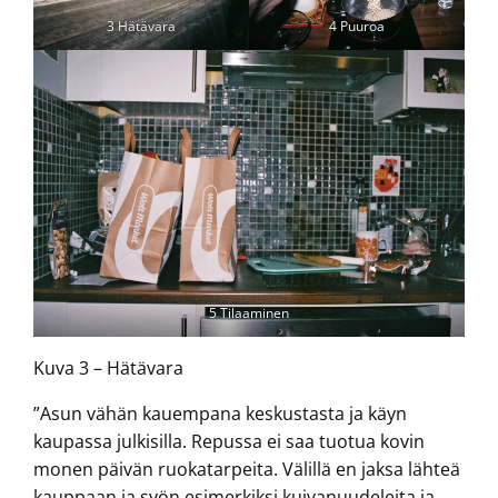
3 Hätävara
4 Puuroa
5 Tilaaminen
Kuva 3 – Hätävara
”Asun vähän kauempana keskustasta ja käyn
kaupassa julkisilla. Repussa ei saa tuotua kovin
monen päivän ruokatarpeita. Välillä en jaksa lähteä
kauppaan ja syön esimerkiksi kuivanuudeleita ja