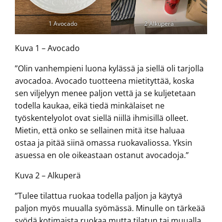
1 Avocado
2 Alkuperä
Kuva 1 – Avocado
”Olin vanhempieni luona kylässä ja siellä oli tarjolla
avocadoa. Avocado tuotteena mietityttää, koska
sen viljelyyn menee paljon vettä ja se kuljetetaan
todella kaukaa, eikä tiedä minkälaiset ne
työskentelyolot ovat siellä niillä ihmisillä olleet.
Mietin, että onko se sellainen mitä itse haluaa
ostaa ja pitää siinä omassa ruokavaliossa. Yksin
asuessa en ole oikeastaan ostanut avocadoja.”
Kuva 2 – Alkuperä
”Tulee tilattua ruokaa todella paljon ja käytyä
paljon myös muualla syömässä. Minulle on tärkeää
syödä kotimaista ruokaa mutta tilatun tai muualla