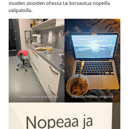
muiden asioiden ohessa tai korvautua nopeilla
välipaloilla.
1 Nopea lounas työpaikalla
2 Nuudeliwokkia sängyssä