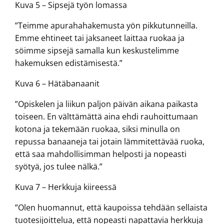
Kuva 5 – Sipsejä työn lomassa
”Teimme apurahahakemusta yön pikkutunneilla.
Emme ehtineet tai jaksaneet laittaa ruokaa ja
söimme sipsejä samalla kun keskustelimme
hakemuksen edistämisestä.”
Kuva 6 – Hätäbanaanit
”Opiskelen ja liikun paljon päivän aikana paikasta
toiseen. En välttämättä aina ehdi rauhoittumaan
kotona ja tekemään ruokaa, siksi minulla on
repussa banaaneja tai jotain lämmitettävää ruoka,
että saa mahdollisimman helposti ja nopeasti
syötyä, jos tulee nälkä.”
Kuva 7 – Herkkuja kiireessä
”Olen huomannut, että kaupoissa tehdään sellaista
tuotesijoittelua, että nopeasti napattavia herkkuja