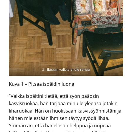
3 Tilataan vaikka ei ole rahaa
Kuva 1 – Pitsaa isoäidin luona
”Vaikka isoäitini tietää, että syön pääosin
kasvisruokaa, hän tarjoaa minulle yleensä jotakin
liharuokaa. Hän on huolissaan kasvissyönnistäni ja
hänen mielestään ihmisen täytyy syödä lihaa.
Ymmärrän, että hänelle on helppoa ja nopeaa