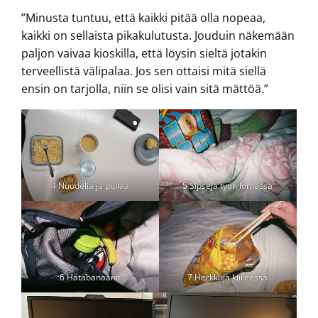
”Minusta tuntuu, että kaikki pitää olla nopeaa,
kaikki on sellaista pikakulutusta. Jouduin näkemään
paljon vaivaa kioskilla, että löysin sieltä jotakin
terveellistä välipalaa. Jos sen ottaisi mitä siellä
ensin on tarjolla, niin se olisi vain sitä mättöä.”
4 Nuudelia ja pullaa
5 Sipsejä työn lomassa
6 Hätäbanaanit
7 Herkkuja kiireessä