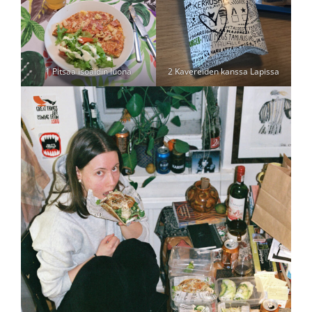
1 Pitsaa isoäidin luona
2 Kavereiden kanssa Lapissa