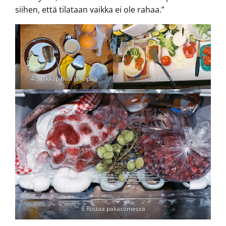
siihen, että tilataan vaikka ei ole rahaa.”
4 Silakkapihviä ja leipää
5 Juustoa
6 Riistaa pakastimessa