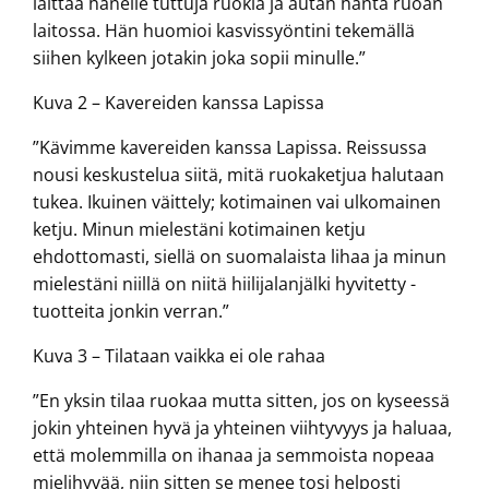
laittaa hänelle tuttuja ruokia ja autan häntä ruoan
laitossa. Hän huomioi kasvissyöntini tekemällä
siihen kylkeen jotakin joka sopii minulle.”
Kuva 2 – Kavereiden kanssa Lapissa
”Kävimme kavereiden kanssa Lapissa. Reissussa
nousi keskustelua siitä, mitä ruokaketjua halutaan
tukea. Ikuinen väittely; kotimainen vai ulkomainen
ketju. Minun mielestäni kotimainen ketju
ehdottomasti, siellä on suomalaista lihaa ja minun
mielestäni niillä on niitä hiilijalanjälki hyvitetty -
tuotteita jonkin verran.”
Kuva 3 – Tilataan vaikka ei ole rahaa
”En yksin tilaa ruokaa mutta sitten, jos on kyseessä
jokin yhteinen hyvä ja yhteinen viihtyvyys ja haluaa,
että molemmilla on ihanaa ja semmoista nopeaa
mielihyvää, niin sitten se menee tosi helposti