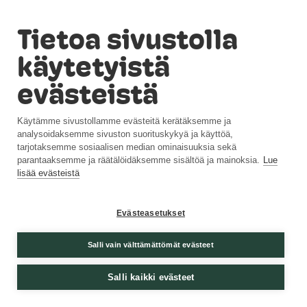
laitettu esille houkuttelevasti niin, että niitä on
vaikea vastustaa. Mielestäni tämä paistopiste on
Tietoa sivustolla
kauniin näköinen, siinä on valot, tietyn värinen valo
laitettu tuohon noin, ne oikein hyppäävät silmille ja
käytetyistä
alkaa tehdä mieli kun katsoit noita tuotteita.”
evästeistä
Kokemus 6: Tukea ja
Käytämme sivustollamme evästeitä kerätäksemme ja
analysoidaksemme sivuston suorituskykyä ja käyttöä,
merkitystä
tarjotaksemme sosiaalisen median ominaisuuksia sekä
parantaaksemme ja räätälöidäksemme sisältöä ja mainoksia.
Lue
lisää evästeistä
ruokailuun
sosiaalisista
Evästeasetukset
suhteista
Salli vain välttämättömät evästeet
Salli kaikki evästeet
Sosiaaliset suhteet tarjosivat resursseja, jotka