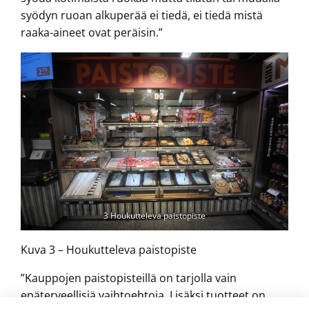
syödyn ruoan alkuperää ei tiedä, ei tiedä mistä
raaka-aineet ovat peräisin.”
3 Houkutteleva paistopiste
Kuva 3 – Houkutteleva paistopiste
”Kauppojen paistopisteillä on tarjolla vain
epäterveellisiä vaihtoehtoja. Lisäksi tuotteet on