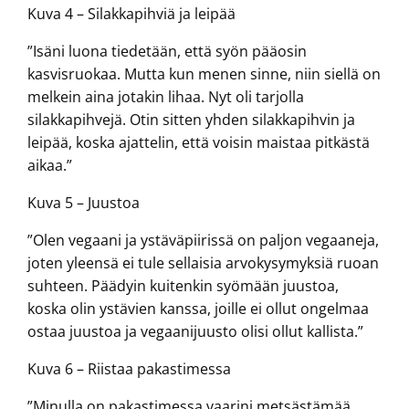
Kuva 4 – Silakkapihviä ja leipää
”Isäni luona tiedetään, että syön pääosin
kasvisruokaa. Mutta kun menen sinne, niin siellä on
melkein aina jotakin lihaa. Nyt oli tarjolla
silakkapihvejä. Otin sitten yhden silakkapihvin ja
leipää, koska ajattelin, että voisin maistaa pitkästä
aikaa.”
Kuva 5 – Juustoa
”Olen vegaani ja ystäväpiirissä on paljon vegaaneja,
joten yleensä ei tule sellaisia arvokysymyksiä ruoan
suhteen. Päädyin kuitenkin syömään juustoa,
koska olin ystävien kanssa, joille ei ollut ongelmaa
ostaa juustoa ja vegaanijuusto olisi ollut kallista.”
Kuva 6 – Riistaa pakastimessa
”Minulla on pakastimessa vaarini metsästämää